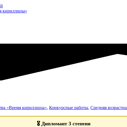
ий
мя кириллицы»
ства «Время кириллицы»
,
Конкурсные работы
,
Средняя возрастная
🎖️
Дипломант 3 степени