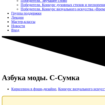
Победители. Звучащее слово
Победители. Конкурс духовных стихов и песнопен
Победители. Конкурс визуального искусства «Вре
Группа поддержки
Лекции
Мастер-классы
Новости
Вход
Азбука моды. С-Сумка
Кириллица в фэшн-дизайне
,
Конкурс визуального искус