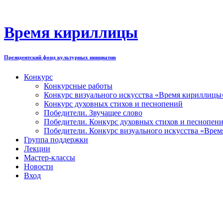
Перейти
к
содержимому
Время кириллицы
Президентский фонд культурных инициатив
Конкурс
Конкурсные работы
Конкурс визуального искусства «Время кириллицы
Конкурс духовных стихов и песнопений
Победители. Звучащее слово
Победители. Конкурс духовных стихов и песнопен
Победители. Конкурс визуального искусства «Вре
Группа поддержки
Лекции
Мастер-классы
Новости
Вход