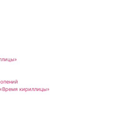
иллицы»
нопений
 «Время кириллицы»