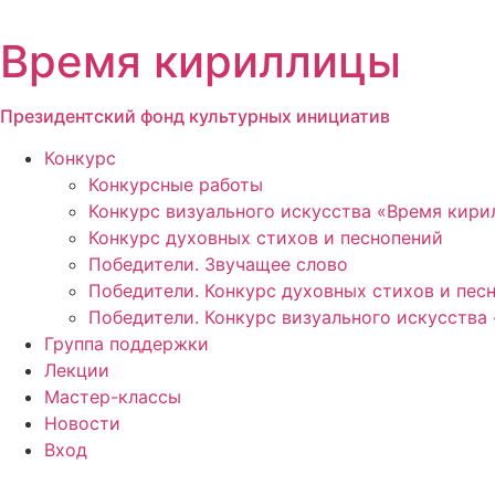
Перейти
к
Время кириллицы
содержимому
Президентский фонд культурных инициатив
Конкурс
Конкурсные работы
Конкурс визуального искусства «Время кир
Конкурс духовных стихов и песнопений
Победители. Звучащее слово
Победители. Конкурс духовных стихов и пес
Победители. Конкурс визуального искусства
Группа поддержки
Лекции
Мастер-классы
Новости
Вход