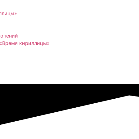
иллицы»
нопений
 «Время кириллицы»