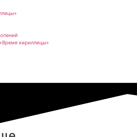
иллицы»
нопений
 «Время кириллицы»
още