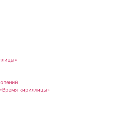
иллицы»
нопений
 «Время кириллицы»