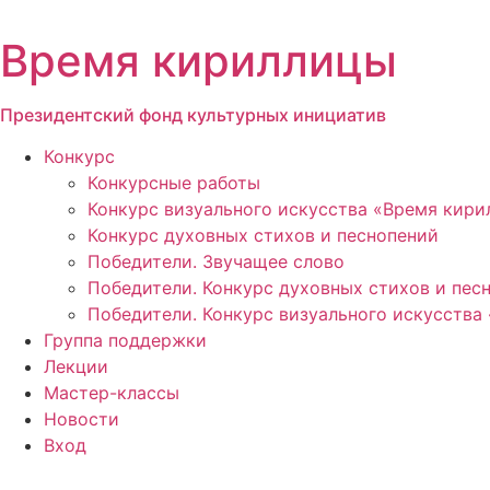
Перейти
к
Время кириллицы
содержимому
Президентский фонд культурных инициатив
Конкурс
Конкурсные работы
Конкурс визуального искусства «Время кир
Конкурс духовных стихов и песнопений
Победители. Звучащее слово
Победители. Конкурс духовных стихов и пес
Победители. Конкурс визуального искусства
Группа поддержки
Лекции
Мастер-классы
Новости
Вход