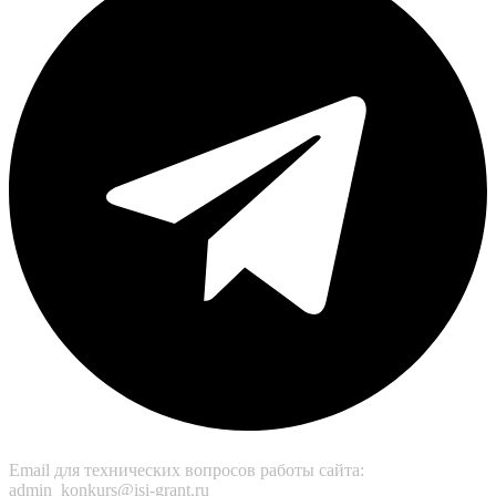
Email для технических вопросов работы сайта:
admin_konkurs@isi-grant.ru