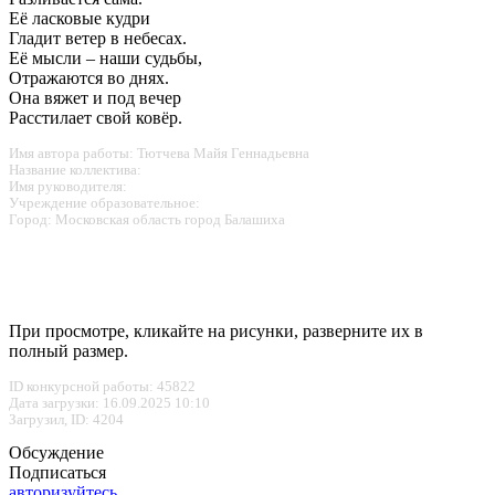
Её ласковые кудри
Гладит ветер в небесах.
Её мысли – наши судьбы,
Отражаются во днях.
Она вяжет и под вечер
Расстилает свой ковёр.
Имя автора работы: Тютчева Майя Геннадьевна
Название коллектива:
Имя руководителя:
Учреждение образовательное:
Город: Московская область город Балашиха
При просмотре, кликайте на рисунки, разверните их в
полный размер.
ID конкурсной работы: 45822
Дата загрузки: 16.09.2025 10:10
Загрузил, ID: 4204
Обсуждение
Подписаться
авторизуйтесь