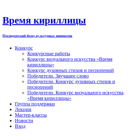
Перейти
к
содержимому
Время кириллицы
Президентский фонд культурных инициатив
Конкурс
Конкурсные работы
Конкурс визуального искусства «Время
кириллицы»
Конкурс духовных стихов и песнопений
Победители. Звучащее слово
Победители. Конкурс духовных стихов и
песнопений
Победители. Конкурс визуального искусства
«Время кириллицы»
Группа поддержки
Лекции
Мастер-классы
Новости
Вход