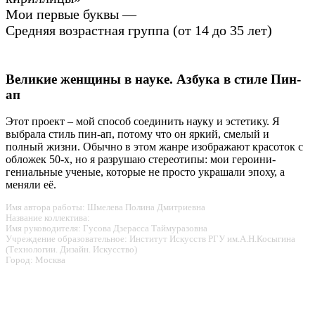
Мои первые буквы —
Средняя возрастная группа (от 14 до 35 лет)
Великие женщины в науке. Азбука в стиле Пин-
ап
Этот проект – мой способ соединить науку и эстетику. Я
выбрала стиль пин-ап, потому что он яркий, смелый и
полный жизни. Обычно в этом жанре изображают красоток с
обложек 50-х, но я разрушаю стереотипы: мои героини-
гениальные ученые, которые не просто украшали эпоху, а
меняли её.
Имя автора работы: Шмелева Полина Дмитриевна
Название коллектива:
Имя руководителя: Гусова Дзерасса Таймуразовна
Учреждение образовательное: Институт Искусств РГУ им.А.Н.Косыгина
(Технологии. Дизайн. Искусство)
Город: Москва