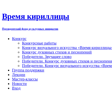
Перейти
к
содержимому
Время кириллицы
Президентский фонд культурных инициатив
Конкурс
Конкурсные работы
Конкурс визуального искусства «Время кириллицы
Конкурс духовных стихов и песнопений
Победители. Звучащее слово
Победители. Конкурс духовных стихов и песнопен
Победители. Конкурс визуального искусства «Вре
Группа поддержки
Лекции
Мастер-классы
Новости
Вход