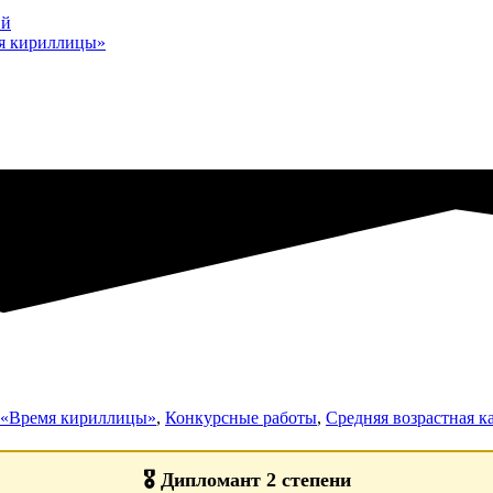
ий
мя кириллицы»
а «Время кириллицы»
,
Конкурсные работы
,
Средняя возрастная ка
🎖️
Дипломант 2 степени