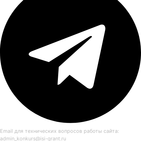
Email для технических вопросов работы сайта:
admin_konkurs@isi-grant.ru