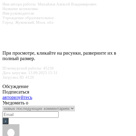
Имя автора работы: Михайлов Алексей Владимирович
Название коллектива:
Имя руководителя:
Учреждение образовательное:
Город: Жуковский, Моск. обл.
При просмотре, кликайте на рисунки, разверните их в
полный размер.
ID конкурсной работы: 45236
Дата загрузки: 13.09.2025 15:51
Загрузил, ID: 4120
Обсуждение
Подписаться
авторизуйтесь
Уведомить о