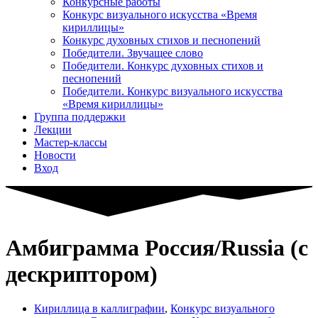
Конкурсные работы
Конкурс визуального искусства «Время
кириллицы»
Конкурс духовных стихов и песнопений
Победители. Звучащее слово
Победители. Конкурс духовных стихов и
песнопений
Победители. Конкурс визуального искусства
«Время кириллицы»
Группа поддержки
Лекции
Мастер-классы
Новости
Вход
Амбиграмма Россия/Russia (с
дескриптором)
Кириллица в каллиграфии
,
Конкурс визуального