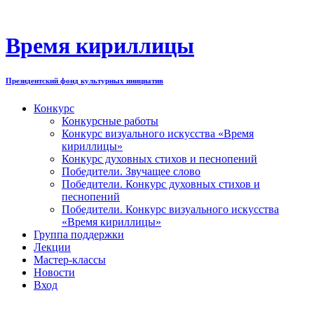
Перейти
к
содержимому
Время кириллицы
Президентский фонд культурных инициатив
Конкурс
Конкурсные работы
Конкурс визуального искусства «Время
кириллицы»
Конкурс духовных стихов и песнопений
Победители. Звучащее слово
Победители. Конкурс духовных стихов и
песнопений
Победители. Конкурс визуального искусства
«Время кириллицы»
Группа поддержки
Лекции
Мастер-классы
Новости
Вход