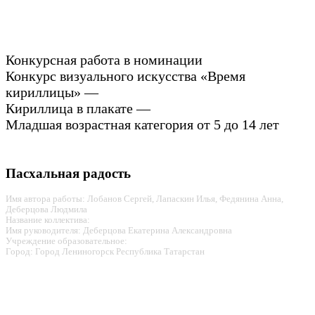
Конкурсная работа в номинации
Конкурс визуального искусства «Время
кириллицы» —
Кириллица в плакате —
Младшая возрастная категория от 5 до 14 лет
Пасхальная радость
Имя автора работы: Лобанов Сергей, Лапаскин Илья, Федянина Анна,
Деберцова Людмила
Название коллектива:
Имя руководителя: Деберцова Екатерина Александровна
Учреждение образовательное:
Город: Город Лениногорск Республика Татарстан