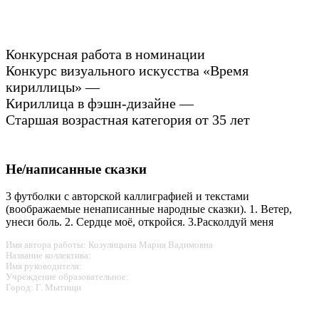
Конкурсная работа в номинации
Конкурс визуального искусства «Время
кириллицы» —
Кириллица в фэшн-дизайне —
Старшая возрастная категория от 35 лет
Не/написанные сказки
3 футболки с авторской каллиграфией и текстами
(воображаемые ненаписанные народные сказки). 1. Ветер,
унеси боль. 2. Сердце моё, откройся. 3.Расколдуй меня
Имя автора работы: Козулицына Мария Вадимовна
Название коллектива:
Имя руководителя:
Учреждение образовательное:
Город: Г. Мытищи