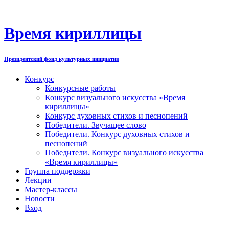
Перейти
к
содержимому
Время кириллицы
Президентский фонд культурных инициатив
Конкурс
Конкурсные работы
Конкурс визуального искусства «Время
кириллицы»
Конкурс духовных стихов и песнопений
Победители. Звучащее слово
Победители. Конкурс духовных стихов и
песнопений
Победители. Конкурс визуального искусства
«Время кириллицы»
Группа поддержки
Лекции
Мастер-классы
Новости
Вход