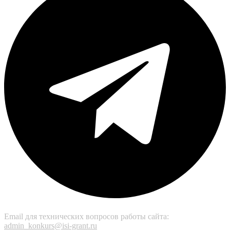
Email для технических вопросов работы сайта:
admin_konkurs@isi-grant.ru