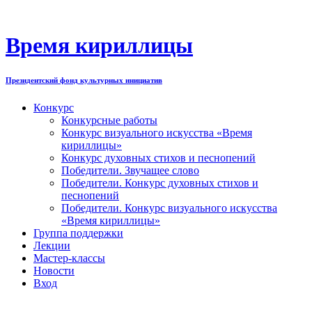
Перейти
к
содержимому
Время кириллицы
Президентский фонд культурных инициатив
Конкурс
Конкурсные работы
Конкурс визуального искусства «Время
кириллицы»
Конкурс духовных стихов и песнопений
Победители. Звучащее слово
Победители. Конкурс духовных стихов и
песнопений
Победители. Конкурс визуального искусства
«Время кириллицы»
Группа поддержки
Лекции
Мастер-классы
Новости
Вход