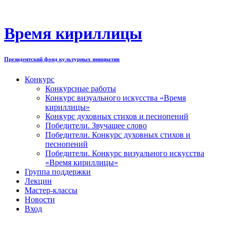
Перейти
к
содержимому
Время кириллицы
Президентский фонд культурных инициатив
Конкурс
Конкурсные работы
Конкурс визуального искусства «Время
кириллицы»
Конкурс духовных стихов и песнопений
Победители. Звучащее слово
Победители. Конкурс духовных стихов и
песнопений
Победители. Конкурс визуального искусства
«Время кириллицы»
Группа поддержки
Лекции
Мастер-классы
Новости
Вход