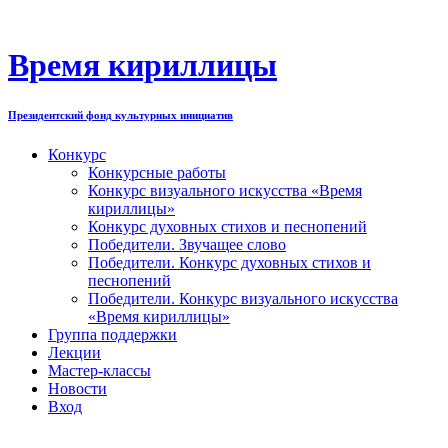
Перейти
к
содержимому
Время кириллицы
Президентский фонд культурных инициатив
Конкурс
Конкурсные работы
Конкурс визуального искусства «Время
кириллицы»
Конкурс духовных стихов и песнопений
Победители. Звучащее слово
Победители. Конкурс духовных стихов и
песнопений
Победители. Конкурс визуального искусства
«Время кириллицы»
Группа поддержки
Лекции
Мастер-классы
Новости
Вход