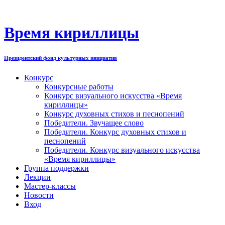
Перейти
к
содержимому
Время кириллицы
Президентский фонд культурных инициатив
Конкурс
Конкурсные работы
Конкурс визуального искусства «Время
кириллицы»
Конкурс духовных стихов и песнопений
Победители. Звучащее слово
Победители. Конкурс духовных стихов и
песнопений
Победители. Конкурс визуального искусства
«Время кириллицы»
Группа поддержки
Лекции
Мастер-классы
Новости
Вход