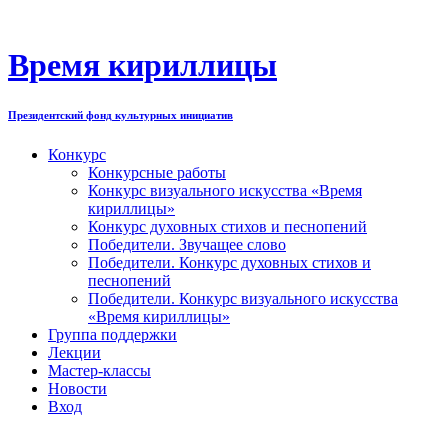
Перейти
к
содержимому
Время кириллицы
Президентский фонд культурных инициатив
Конкурс
Конкурсные работы
Конкурс визуального искусства «Время
кириллицы»
Конкурс духовных стихов и песнопений
Победители. Звучащее слово
Победители. Конкурс духовных стихов и
песнопений
Победители. Конкурс визуального искусства
«Время кириллицы»
Группа поддержки
Лекции
Мастер-классы
Новости
Вход