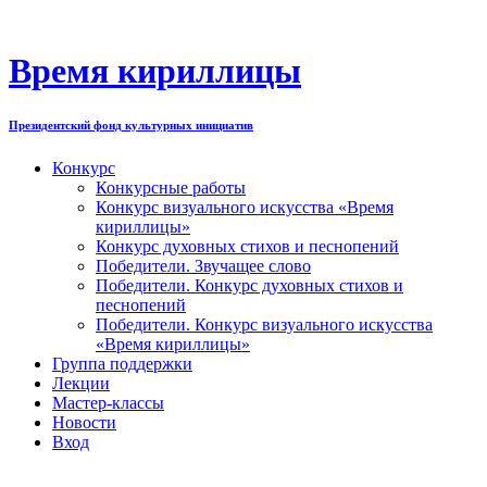
Перейти
к
содержимому
Время кириллицы
Президентский фонд культурных инициатив
Конкурс
Конкурсные работы
Конкурс визуального искусства «Время
кириллицы»
Конкурс духовных стихов и песнопений
Победители. Звучащее слово
Победители. Конкурс духовных стихов и
песнопений
Победители. Конкурс визуального искусства
«Время кириллицы»
Группа поддержки
Лекции
Мастер-классы
Новости
Вход