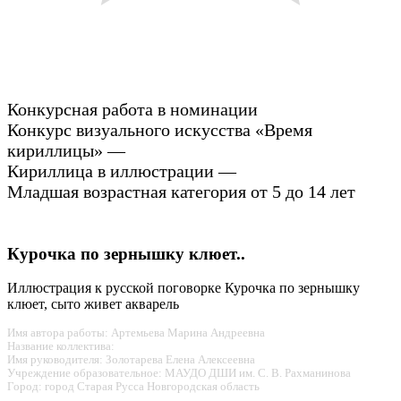
Конкурсная работа в номинации
Конкурс визуального искусства «Время
кириллицы» —
Кириллица в иллюстрации —
Младшая возрастная категория от 5 до 14 лет
Курочка по зернышку клюет..
Иллюстрация к русской поговорке Курочка по зернышку
клюет, сыто живет акварель
Имя автора работы: Артемьева Марина Андреевна
Название коллектива:
Имя руководителя: Золотарева Елена Алексеевна
Учреждение образовательное: МАУДО ДШИ им. С. В. Рахманинова
Город: город Старая Русса Новгородская область