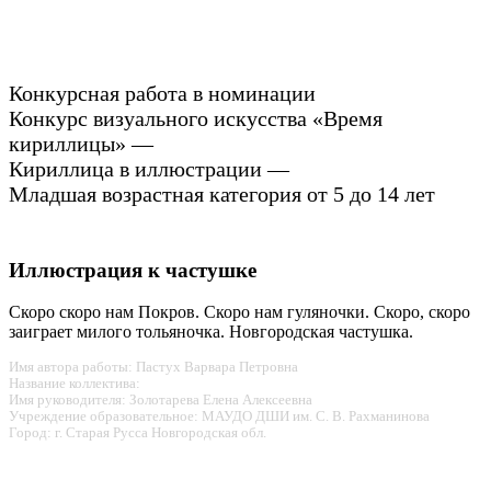
Конкурсная работа в номинации
Конкурс визуального искусства «Время
кириллицы» —
Кириллица в иллюстрации —
Младшая возрастная категория от 5 до 14 лет
Иллюстрация к частушке
Скоро скоро нам Покров. Скоро нам гуляночки. Скоро, скоро
заиграет милого тольяночка. Новгородская частушка.
Имя автора работы: Пастух Варвара Петровна
Название коллектива:
Имя руководителя: Золотарева Елена Алексеевна
Учреждение образовательное: МАУДО ДШИ им. С. В. Рахманинова
Город: г. Старая Русса Новгородская обл.