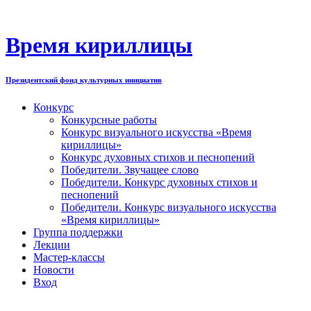
Перейти
к
содержимому
Время кириллицы
Президентский фонд культурных инициатив
Конкурс
Конкурсные работы
Конкурс визуального искусства «Время
кириллицы»
Конкурс духовных стихов и песнопений
Победители. Звучащее слово
Победители. Конкурс духовных стихов и
песнопений
Победители. Конкурс визуального искусства
«Время кириллицы»
Группа поддержки
Лекции
Мастер-классы
Новости
Вход