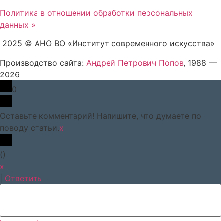
Политика в отношении обработки персональных
данных »
2025 © АНО ВО «Институт современного искусства»
Производство сайта:
Андрей Петрович Попов
, 1988 —
2026
0
Оставьте комментарий! Напишите, что думаете по
поводу статьи.
x
(
)
x
|
Ответить