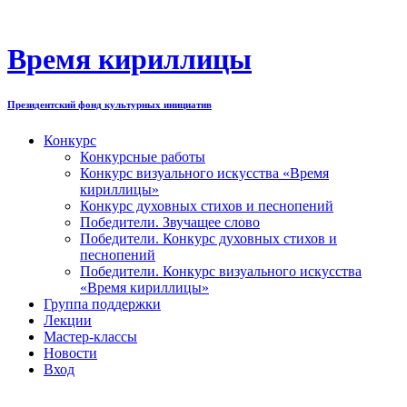
Перейти
к
содержимому
Время кириллицы
Президентский фонд культурных инициатив
Конкурс
Конкурсные работы
Конкурс визуального искусства «Время
кириллицы»
Конкурс духовных стихов и песнопений
Победители. Звучащее слово
Победители. Конкурс духовных стихов и
песнопений
Победители. Конкурс визуального искусства
«Время кириллицы»
Группа поддержки
Лекции
Мастер-классы
Новости
Вход