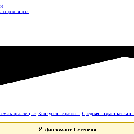
ий
мя кириллицы»
Время кириллицы»
,
Конкурсные работы
,
Средняя возрастная катег
🏅
Дипломант 1 степени