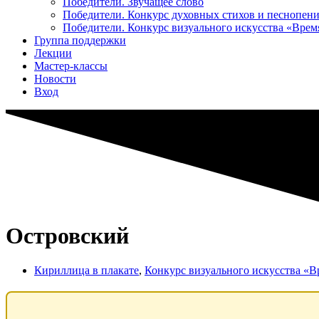
Победители. Звучащее слово
Победители. Конкурс духовных стихов и песнопен
Победители. Конкурс визуального искусства «Вре
Группа поддержки
Лекции
Мастер-классы
Новости
Вход
Островский
Кириллица в плакате
,
Конкурс визуального искусства «