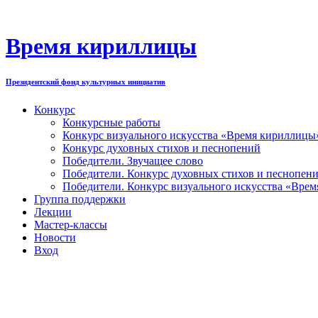
Перейти
к
содержимому
Время кириллицы
Президентский фонд культурных инициатив
Конкурс
Конкурсные работы
Конкурс визуального искусства «Время кириллицы
Конкурс духовных стихов и песнопений
Победители. Звучащее слово
Победители. Конкурс духовных стихов и песнопен
Победители. Конкурс визуального искусства «Вре
Группа поддержки
Лекции
Мастер-классы
Новости
Вход