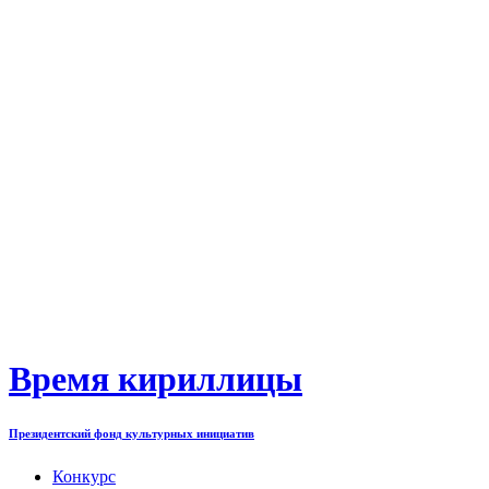
Перейти
к
содержимому
Время кириллицы
Президентский фонд культурных инициатив
Конкурс