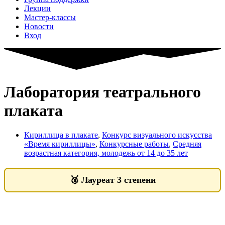
Лекции
Мастер-классы
Новости
Вход
Лаборатория театрального
плаката
Кириллица в плакате
,
Конкурс визуального искусства
«Время кириллицы»
,
Конкурсные работы
,
Средняя
возрастная категория, молодежь от 14 до 35 лет
🥉
Лауреат 3 степени