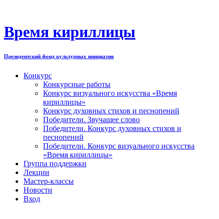
Перейти
к
содержимому
Время кириллицы
Президентский фонд культурных инициатив
Конкурс
Конкурсные работы
Конкурс визуального искусства «Время
кириллицы»
Конкурс духовных стихов и песнопений
Победители. Звучащее слово
Победители. Конкурс духовных стихов и
песнопений
Победители. Конкурс визуального искусства
«Время кириллицы»
Группа поддержки
Лекции
Мастер-классы
Новости
Вход