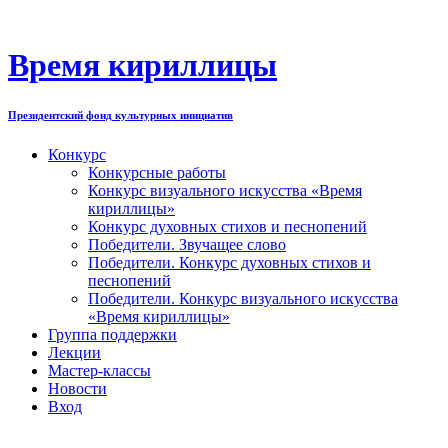
Перейти
к
содержимому
Время кириллицы
Президентский фонд культурных инициатив
Конкурс
Конкурсные работы
Конкурс визуального искусства «Время
кириллицы»
Конкурс духовных стихов и песнопений
Победители. Звучащее слово
Победители. Конкурс духовных стихов и
песнопений
Победители. Конкурс визуального искусства
«Время кириллицы»
Группа поддержки
Лекции
Мастер-классы
Новости
Вход