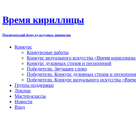
Перейти
к
содержимому
Время кириллицы
Президентский фонд культурных инициатив
Конкурс
Конкурсные работы
Конкурс визуального искусства «Время кириллицы
Конкурс духовных стихов и песнопений
Победители. Звучащее слово
Победители. Конкурс духовных стихов и песнопен
Победители. Конкурс визуального искусства «Вре
Группа поддержки
Лекции
Мастер-классы
Новости
Вход