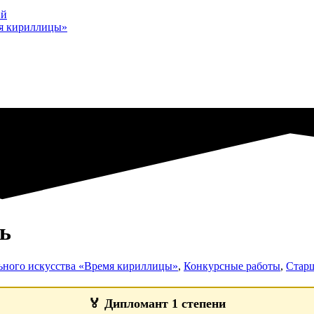
ий
мя кириллицы»
ь
ьного искусства «Время кириллицы»
,
Конкурсные работы
,
Старш
🏅
Дипломант 1 степени