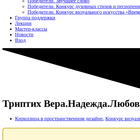
Победители. Звучащее слово
Победители. Конкурс духовных стихов и песнопен
Победители. Конкурс визуального искусства «Вре
Группа поддержки
Лекции
Мастер-классы
Новости
Вход
Триптих Вера.Надежда.Любов
Кириллица в пространственном дизайне
,
Конкурс визуал