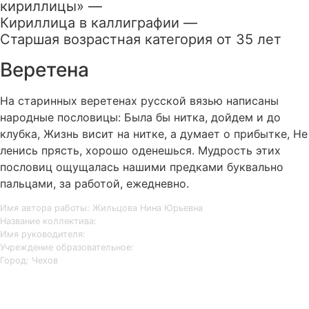
кириллицы» —
Кириллица в каллиграфии —
Старшая возрастная категория от 35 лет
Веретена
На старинных веретенах русской вязью написаны
народные пословицы: Была бы нитка, дойдем и до
клубка, Жизнь висит на нитке, а думает о прибытке, Не
ленись прясть, хорошо оденешься. Мудрость этих
пословиц ощущалась нашими предками буквально
пальцами, за работой, ежедневно.
Имя автора работы: Жильцова Нина Юрьевна
Название коллектива:
Имя руководителя:
Учреждение образовательное:
Город: Чехов