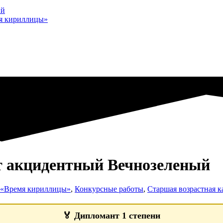
ий
мя кириллицы»
акцидентный Вечнозеленый
а «Время кириллицы»
,
Конкурсные работы
,
Старшая возрастная ка
🏅
Дипломант 1 степени