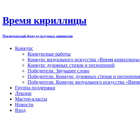
Перейти
к
содержимому
Время кириллицы
Президентский фонд культурных инициатив
Конкурс
Конкурсные работы
Конкурс визуального искусства «Время кириллицы
Конкурс духовных стихов и песнопений
Победители. Звучащее слово
Победители. Конкурс духовных стихов и песнопен
Победители. Конкурс визуального искусства «Вре
Группа поддержки
Лекции
Мастер-классы
Новости
Вход