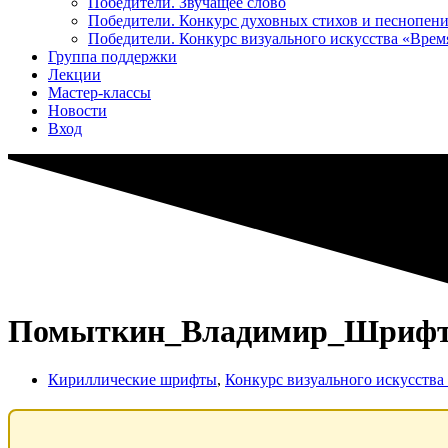
Победители. Звучащее слово
Победители. Конкурс духовных стихов и песнопен
Победители. Конкурс визуального искусства «Вре
Группа поддержки
Лекции
Мастер-классы
Новости
Вход
Помыткин_Владимир_Шрифт 
Кириллические шрифты
,
Конкурс визуального искусств