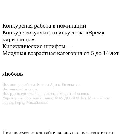
Конкурсная работа в номинации
Конкурс визуального искусства «Время
кириллицы» —
Кириллические шрифты —
Младшая возрастная категория от 5 до 14 лет
Любовь
Имя автора работы: Котова Арина Евгеньевна
Название коллектива:
Имя руководителя: Черниговская Марина Ивановна
Учреждение образовательное: МБУ ДО «ДХШ» г. Михайловска
Город: Город Михайловск
При просмотре, кликайте на рисунки, разверните их в