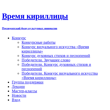
Перейти
к
содержимому
Время кириллицы
Президентский фонд культурных инициатив
Конкурс
Конкурсные работы
Конкурс визуального искусства «Время
кириллицы»
Конкурс духовных стихов и песнопений
Победители. Звучащее слово
Победители. Конкурс духовных стихов и
песнопений
Победители. Конкурс визуального искусства
«Время кириллицы»
Группа поддержки
Лекции
Мастер-классы
Новости
Вход