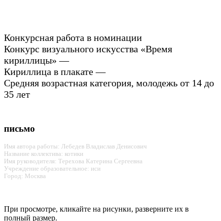
Конкурсная работа в номинации
Конкурс визуального искусства «Время
кириллицы» —
Кириллица в плакате —
Средняя возрастная категория, молодежь от 14 до
35 лет
письмо
Имя автора работы: Лебедев Владислав Денисович
Название коллектива: котики
Имя руководителя: Терехова Катерина Сергеевна
Учреждение образовательное: иси
Город: Москва
При просмотре, кликайте на рисунки, разверните их в
полный размер.