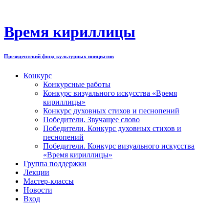
Перейти
к
содержимому
Время кириллицы
Президентский фонд культурных инициатив
Конкурс
Конкурсные работы
Конкурс визуального искусства «Время
кириллицы»
Конкурс духовных стихов и песнопений
Победители. Звучащее слово
Победители. Конкурс духовных стихов и
песнопений
Победители. Конкурс визуального искусства
«Время кириллицы»
Группа поддержки
Лекции
Мастер-классы
Новости
Вход