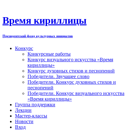
Перейти
к
содержимому
Время кириллицы
Президентский фонд культурных инициатив
Конкурс
Конкурсные работы
Конкурс визуального искусства «Время
кириллицы»
Конкурс духовных стихов и песнопений
Победители. Звучащее слово
Победители. Конкурс духовных стихов и
песнопений
Победители. Конкурс визуального искусства
«Время кириллицы»
Группа поддержки
Лекции
Мастер-классы
Новости
Вход