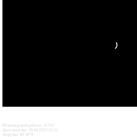
ID конкурсной работы: 31732
Дата загрузки: 29.04.2025 22:52
Загрузил: ID 3878