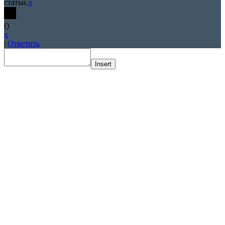
статьи.
x
(
)
x
|
Ответить
Insert