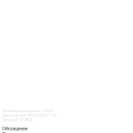
ID конкурсной работы: 31656
Дата загрузки: 29.04.2025 17:32
Загрузил: ID 3833
Обсуждение