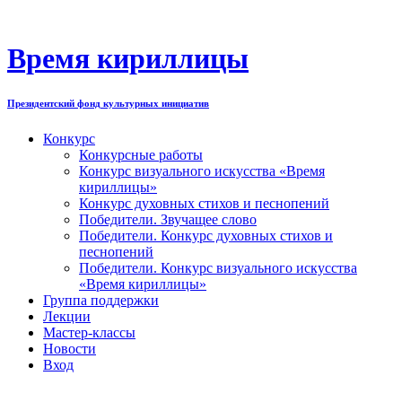
Перейти
к
содержимому
Время кириллицы
Президентский фонд культурных инициатив
Конкурс
Конкурсные работы
Конкурс визуального искусства «Время
кириллицы»
Конкурс духовных стихов и песнопений
Победители. Звучащее слово
Победители. Конкурс духовных стихов и
песнопений
Победители. Конкурс визуального искусства
«Время кириллицы»
Группа поддержки
Лекции
Мастер-классы
Новости
Вход