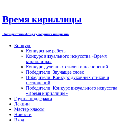
Перейти
к
содержимому
Время кириллицы
Президентский фонд культурных инициатив
Конкурс
Конкурсные работы
Конкурс визуального искусства «Время
кириллицы»
Конкурс духовных стихов и песнопений
Победители. Звучащее слово
Победители. Конкурс духовных стихов и
песнопений
Победители. Конкурс визуального искусства
«Время кириллицы»
Группа поддержки
Лекции
Мастер-классы
Новости
Вход