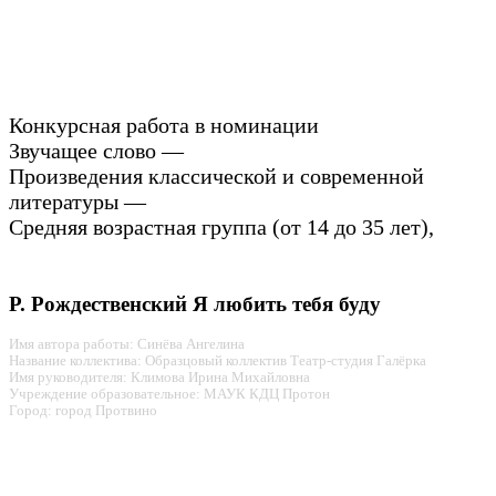
Конкурсная работа в номинации
Звучащее слово —
Произведения классической и современной
литературы —
Средняя возрастная группа (от 14 до 35 лет),
Р. Рождественский Я любить тебя буду
Имя автора работы: Синёва Ангелина
Название коллектива: Образцовый коллектив Театр-студия Галёрка
Имя руководителя: Климова Ирина Михайловна
Учреждение образовательное: МАУК КДЦ Протон
Город: город Протвино