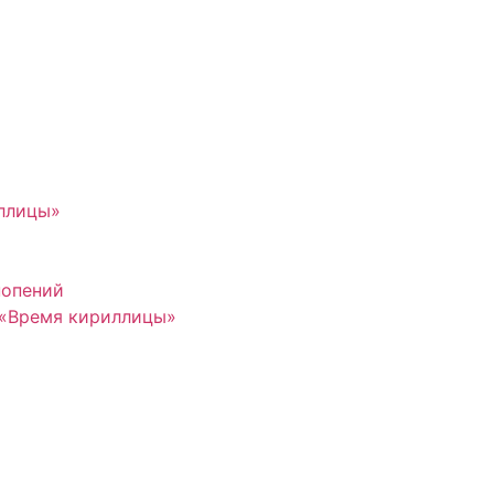
иллицы»
нопений
 «Время кириллицы»