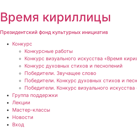
Перейти
к
Время кириллицы
содержимому
Президентский фонд культурных инициатив
Конкурс
Конкурсные работы
Конкурс визуального искусства «Время кир
Конкурс духовных стихов и песнопений
Победители. Звучащее слово
Победители. Конкурс духовных стихов и пес
Победители. Конкурс визуального искусства
Группа поддержки
Лекции
Мастер-классы
Новости
Вход