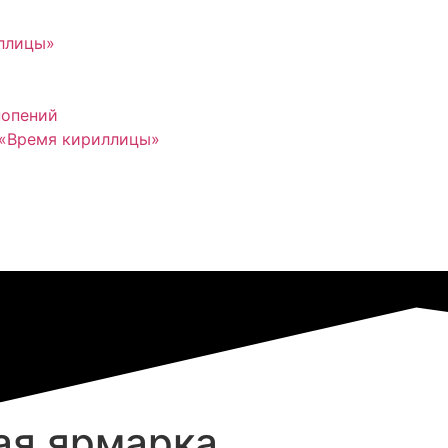
иллицы»
нопений
 «Время кириллицы»
ая ярмарка