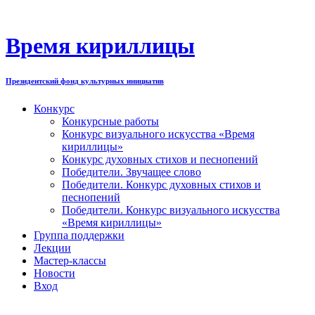
Перейти
к
содержимому
Время кириллицы
Президентский фонд культурных инициатив
Конкурс
Конкурсные работы
Конкурс визуального искусства «Время
кириллицы»
Конкурс духовных стихов и песнопений
Победители. Звучащее слово
Победители. Конкурс духовных стихов и
песнопений
Победители. Конкурс визуального искусства
«Время кириллицы»
Группа поддержки
Лекции
Мастер-классы
Новости
Вход