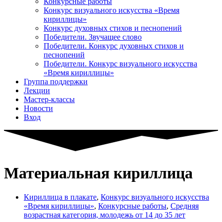
Конкурсные работы
Конкурс визуального искусства «Время
кириллицы»
Конкурс духовных стихов и песнопений
Победители. Звучащее слово
Победители. Конкурс духовных стихов и
песнопений
Победители. Конкурс визуального искусства
«Время кириллицы»
Группа поддержки
Лекции
Мастер-классы
Новости
Вход
Материальная кириллица
Кириллица в плакате
,
Конкурс визуального искусства
«Время кириллицы»
,
Конкурсные работы
,
Средняя
возрастная категория, молодежь от 14 до 35 лет