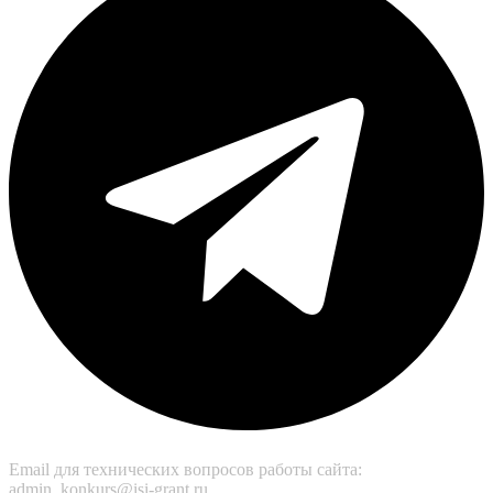
Email для технических вопросов работы сайта:
admin_konkurs@isi-grant.ru