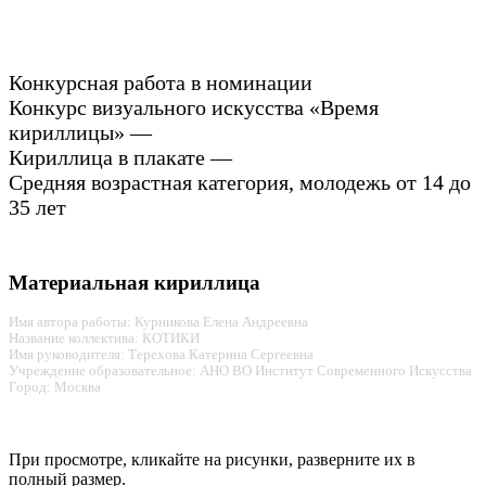
Конкурсная работа в номинации
Конкурс визуального искусства «Время
кириллицы» —
Кириллица в плакате —
Средняя возрастная категория, молодежь от 14 до
35 лет
Материальная кириллица
Имя автора работы: Курникова Елена Андреевна
Название коллектива: КОТИКИ
Имя руководителя: Терехова Катерина Сергеевна
Учреждение образовательное: АНО ВО Институт Современного Искусства
Город: Москва
При просмотре, кликайте на рисунки, разверните их в
полный размер.