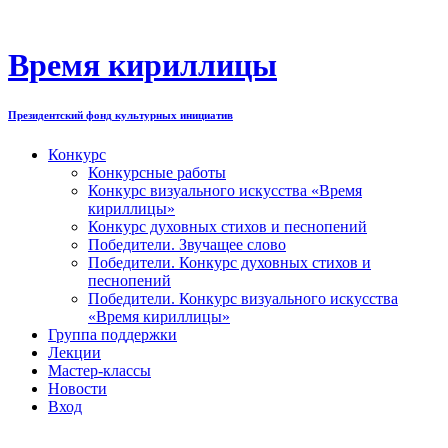
Перейти
к
содержимому
Время кириллицы
Президентский фонд культурных инициатив
Конкурс
Конкурсные работы
Конкурс визуального искусства «Время
кириллицы»
Конкурс духовных стихов и песнопений
Победители. Звучащее слово
Победители. Конкурс духовных стихов и
песнопений
Победители. Конкурс визуального искусства
«Время кириллицы»
Группа поддержки
Лекции
Мастер-классы
Новости
Вход