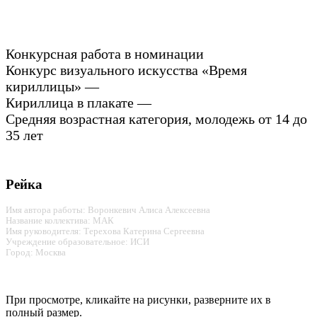
Конкурсная работа в номинации
Конкурс визуального искусства «Время
кириллицы» —
Кириллица в плакате —
Средняя возрастная категория, молодежь от 14 до
35 лет
Рейка
Имя автора работы: Воронкевич Алиса Алексеевна
Название коллектива: МАК
Имя руководителя: Терехова Катерина Сергеевна
Учреждение образовательное: ИСИ
Город: Москва
При просмотре, кликайте на рисунки, разверните их в
полный размер.