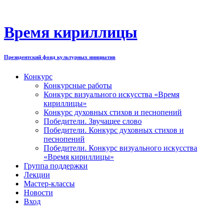
Перейти
к
содержимому
Время кириллицы
Президентский фонд культурных инициатив
Конкурс
Конкурсные работы
Конкурс визуального искусства «Время
кириллицы»
Конкурс духовных стихов и песнопений
Победители. Звучащее слово
Победители. Конкурс духовных стихов и
песнопений
Победители. Конкурс визуального искусства
«Время кириллицы»
Группа поддержки
Лекции
Мастер-классы
Новости
Вход