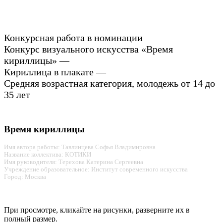
Конкурсная работа в номинации
Конкурс визуального искусства «Время
кириллицы» —
Кириллица в плакате —
Средняя возрастная категория, молодежь от 14 до
35 лет
Время кириллицы
Имя автора работы: Тавлинцева Софья Владимировна
Название коллектива: КОТИКИ
Имя руководителя: Терехова Катерина Сергеевна
Учреждение образовательное: Институт современного искусства
Город: Москва
При просмотре, кликайте на рисунки, разверните их в
полный размер.