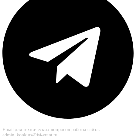
Email для технических вопросов работы сайта:
admin_konkurs@isi-grant.ru