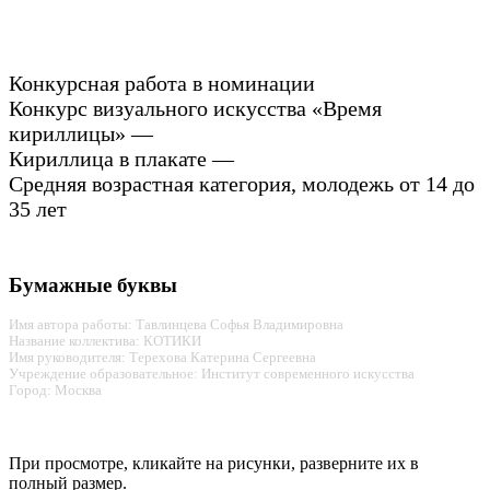
Конкурсная работа в номинации
Конкурс визуального искусства «Время
кириллицы» —
Кириллица в плакате —
Средняя возрастная категория, молодежь от 14 до
35 лет
Бумажные буквы
Имя автора работы: Тавлинцева Софья Владимировна
Название коллектива: КОТИКИ
Имя руководителя: Терехова Катерина Сергеевна
Учреждение образовательное: Институт современного искусства
Город: Москва
При просмотре, кликайте на рисунки, разверните их в
полный размер.