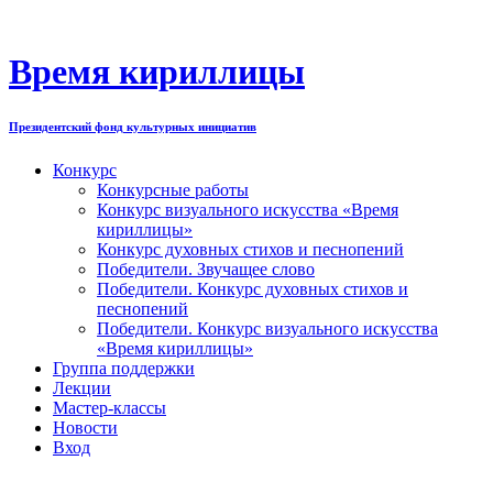
Перейти
к
содержимому
Время кириллицы
Президентский фонд культурных инициатив
Конкурс
Конкурсные работы
Конкурс визуального искусства «Время
кириллицы»
Конкурс духовных стихов и песнопений
Победители. Звучащее слово
Победители. Конкурс духовных стихов и
песнопений
Победители. Конкурс визуального искусства
«Время кириллицы»
Группа поддержки
Лекции
Мастер-классы
Новости
Вход