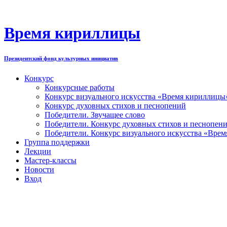
Перейти
к
содержимому
Время кириллицы
Президентский фонд культурных инициатив
Конкурс
Конкурсные работы
Конкурс визуального искусства «Время кириллицы
Конкурс духовных стихов и песнопений
Победители. Звучащее слово
Победители. Конкурс духовных стихов и песнопен
Победители. Конкурс визуального искусства «Вре
Группа поддержки
Лекции
Мастер-классы
Новости
Вход