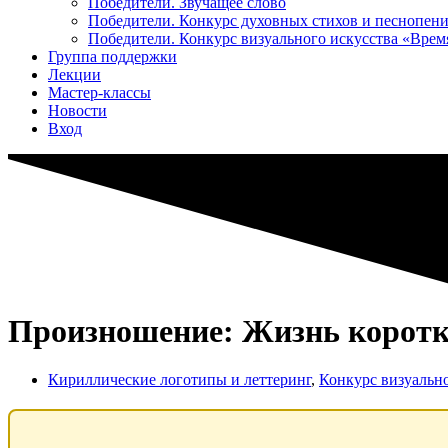
Победители. Звучащее слово
Победители. Конкурс духовных стихов и песнопен
Победители. Конкурс визуального искусства «Вре
Группа поддержки
Лекции
Мастер-классы
Новости
Вход
Произношение: Жизнь коротка, 
Кириллические логотипы и леттеринг
,
Конкурс визуальн