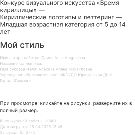
Конкурс визуального искусства «Время
кириллицы» —
Кириллические логотипы и леттеринг —
Младшая возрастная категория от 5 до 14
лет
Мой стиль
Имя автора работы: Юрина Анна Андреевна
Название коллектива:
Имя руководителя: Алехина Алёна Михайловна
Учреждение образовательное: МКОУДО Юрюзанская ДШИ
Город: Юрюзань
При просмотре, кликайте на рисунки, разверните их в
полный размер.
ID конкурсной работы: 30461
Дата загрузки: 25.04.2025 13:45
Загрузил, ID: 3775