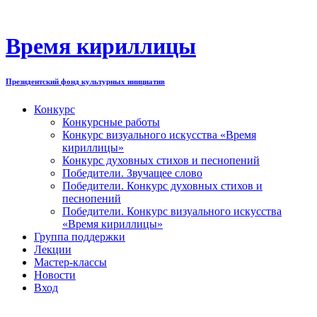
Перейти
к
содержимому
Время кириллицы
Президентский фонд культурных инициатив
Конкурс
Конкурсные работы
Конкурс визуального искусства «Время
кириллицы»
Конкурс духовных стихов и песнопений
Победители. Звучащее слово
Победители. Конкурс духовных стихов и
песнопений
Победители. Конкурс визуального искусства
«Время кириллицы»
Группа поддержки
Лекции
Мастер-классы
Новости
Вход