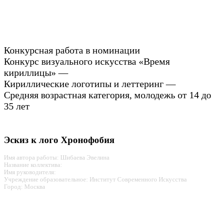
Конкурсная работа в номинации
Конкурс визуального искусства «Время
кириллицы» —
Кириллические логотипы и леттеринг —
Средняя возрастная категория, молодежь от 14 до
35 лет
Эскиз к лого Хронофобия
Имя автора работы: Шибаева Эвелина
Название коллектива:
Имя руководителя:
Учреждение образовательное: Институт Современного Искусства
Город: Москва