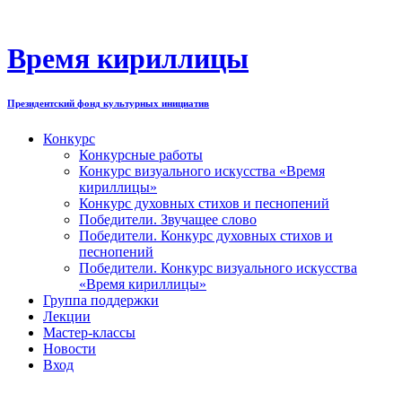
Перейти
к
содержимому
Время кириллицы
Президентский фонд культурных инициатив
Конкурс
Конкурсные работы
Конкурс визуального искусства «Время
кириллицы»
Конкурс духовных стихов и песнопений
Победители. Звучащее слово
Победители. Конкурс духовных стихов и
песнопений
Победители. Конкурс визуального искусства
«Время кириллицы»
Группа поддержки
Лекции
Мастер-классы
Новости
Вход