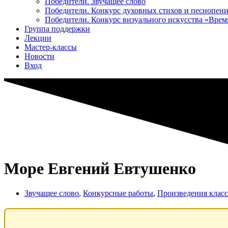
Победители. Звучащее слово
Победители. Конкурс духовных стихов и песнопен
Победители. Конкурс визуального искусства «Вре
Группа поддержки
Лекции
Мастер-классы
Новости
Вход
Море Евгений Евтушенко
Звучащее слово
,
Конкурсные работы
,
Произведения класс