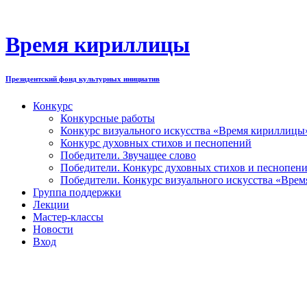
Перейти
к
содержимому
Время кириллицы
Президентский фонд культурных инициатив
Конкурс
Конкурсные работы
Конкурс визуального искусства «Время кириллицы
Конкурс духовных стихов и песнопений
Победители. Звучащее слово
Победители. Конкурс духовных стихов и песнопен
Победители. Конкурс визуального искусства «Вре
Группа поддержки
Лекции
Мастер-классы
Новости
Вход