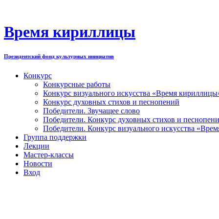
Перейти
к
содержимому
Время кириллицы
Президентский фонд культурных инициатив
Конкурс
Конкурсные работы
Конкурс визуального искусства «Время кириллицы
Конкурс духовных стихов и песнопений
Победители. Звучащее слово
Победители. Конкурс духовных стихов и песнопен
Победители. Конкурс визуального искусства «Вре
Группа поддержки
Лекции
Мастер-классы
Новости
Вход