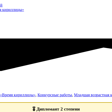
ий
мя кириллицы»
а «Время кириллицы»
,
Конкурсные работы
,
Младшая возрастная ка
🎖️
Дипломант 2 степени