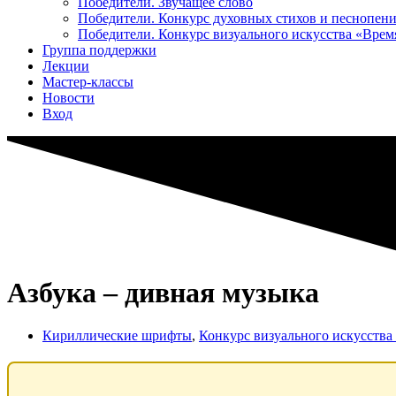
Победители. Звучащее слово
Победители. Конкурс духовных стихов и песнопен
Победители. Конкурс визуального искусства «Вре
Группа поддержки
Лекции
Мастер-классы
Новости
Вход
Азбука – дивная музыка
Кириллические шрифты
,
Конкурс визуального искусств