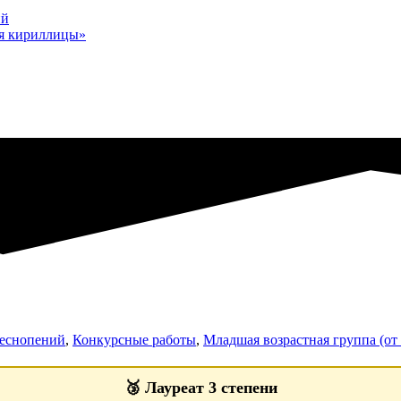
ий
мя кириллицы»
песнопений
,
Конкурсные работы
,
Младшая возрастная группа (от 
🥉
Лауреат 3 степени