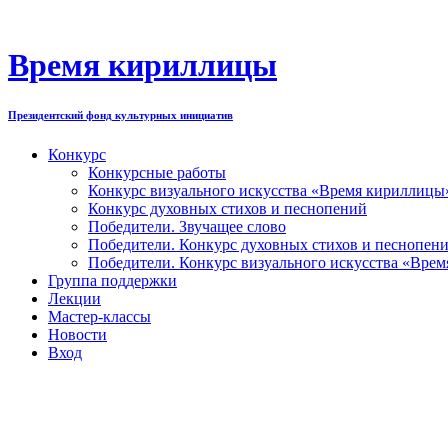
Перейти
к
содержимому
Время кириллицы
Президентский фонд культурных инициатив
Конкурс
Конкурсные работы
Конкурс визуального искусства «Время кириллицы
Конкурс духовных стихов и песнопений
Победители. Звучащее слово
Победители. Конкурс духовных стихов и песнопен
Победители. Конкурс визуального искусства «Вре
Группа поддержки
Лекции
Мастер-классы
Новости
Вход