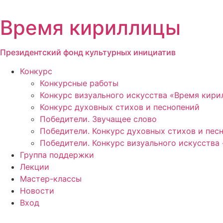
Перейти
к
Время кириллицы
содержимому
Президентский фонд культурных инициатив
Конкурс
Конкурсные работы
Конкурс визуального искусства «Время кир
Конкурс духовных стихов и песнопений
Победители. Звучащее слово
Победители. Конкурс духовных стихов и пес
Победители. Конкурс визуального искусства
Группа поддержки
Лекции
Мастер-классы
Новости
Вход