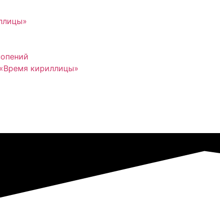
иллицы»
нопений
 «Время кириллицы»