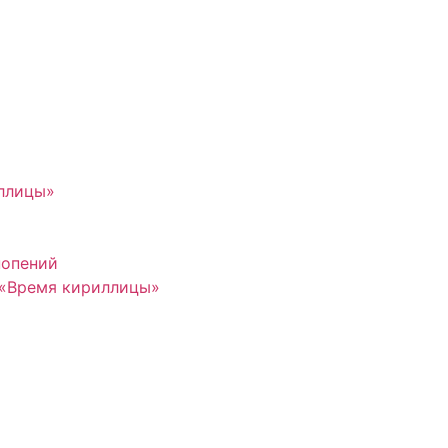
иллицы»
нопений
 «Время кириллицы»