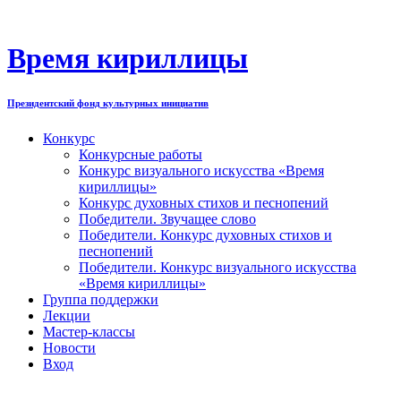
Перейти
к
содержимому
Время кириллицы
Президентский фонд культурных инициатив
Конкурс
Конкурсные работы
Конкурс визуального искусства «Время
кириллицы»
Конкурс духовных стихов и песнопений
Победители. Звучащее слово
Победители. Конкурс духовных стихов и
песнопений
Победители. Конкурс визуального искусства
«Время кириллицы»
Группа поддержки
Лекции
Мастер-классы
Новости
Вход