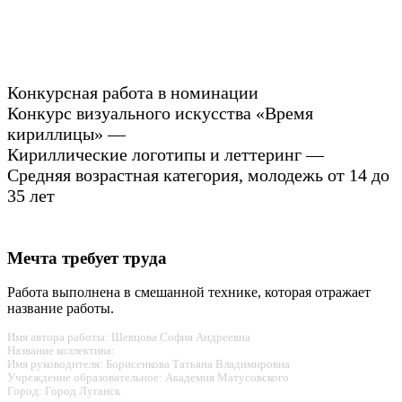
Конкурсная работа в номинации
Конкурс визуального искусства «Время
кириллицы» —
Кириллические логотипы и леттеринг —
Средняя возрастная категория, молодежь от 14 до
35 лет
Мечта требует труда
Работа выполнена в смешанной технике, которая отражает
название работы.
Имя автора работы: Шевцова София Андреевна
Название коллектива:
Имя руководителя: Борисенкова Татьяна Владимировна
Учреждение образовательное: Академия Матусовского
Город: Город Луганск