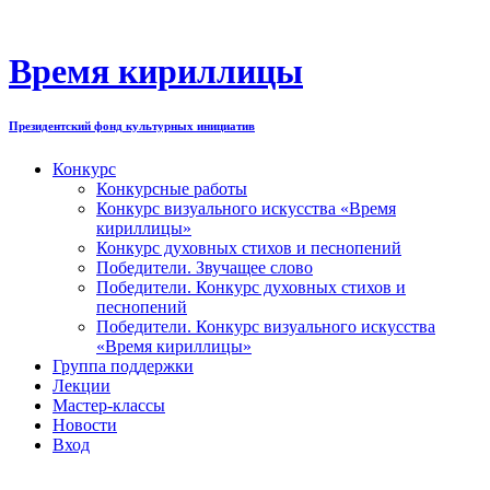
Перейти
к
содержимому
Время кириллицы
Президентский фонд культурных инициатив
Конкурс
Конкурсные работы
Конкурс визуального искусства «Время
кириллицы»
Конкурс духовных стихов и песнопений
Победители. Звучащее слово
Победители. Конкурс духовных стихов и
песнопений
Победители. Конкурс визуального искусства
«Время кириллицы»
Группа поддержки
Лекции
Мастер-классы
Новости
Вход