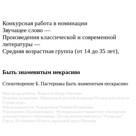
Конкурсная работа в номинации
Звучащее слово —
Произведения классической и современной
литературы —
Средняя возрастная группа (от 14 до 35 лет),
Быть знаменитым некрасиво
Стихотворение Б. Пастернака Быть знаменитым нескрасиво
Имя автора работы: Кирюхин Игорь Олегович
Название коллектива: Образцовый детский коллектив Московской области
Страна чудес
Имя руководителя: Раздорожная Татьяна Валериевна
Учреждение образовательное: Муниципальное бюджетное учреждение
дополнительного образования “Детско-юношеский центр “Галактика”
Город: Московская область, городской округ Мытищи