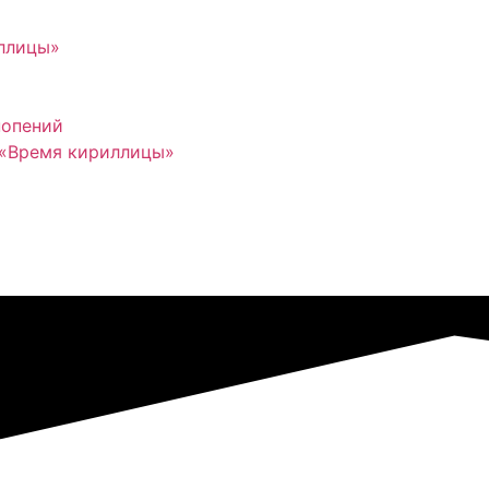
иллицы»
нопений
 «Время кириллицы»