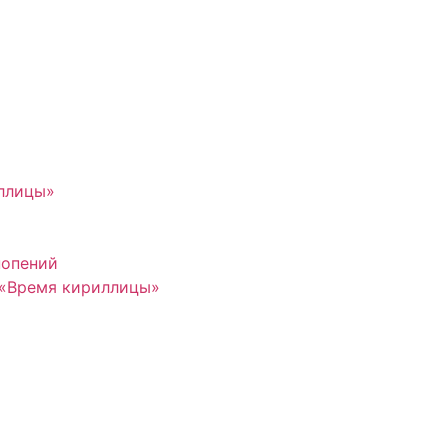
иллицы»
нопений
 «Время кириллицы»