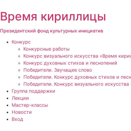
Перейти
к
Время кириллицы
содержимому
Президентский фонд культурных инициатив
Конкурс
Конкурсные работы
Конкурс визуального искусства «Время кир
Конкурс духовных стихов и песнопений
Победители. Звучащее слово
Победители. Конкурс духовных стихов и пес
Победители. Конкурс визуального искусства
Группа поддержки
Лекции
Мастер-классы
Новости
Вход