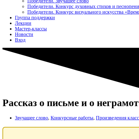
Победители. Звучащее слово
Победители. Конкурс духовных стихов и песнопен
Победители. Конкурс визуального искусства «Вре
Группа поддержки
Лекции
Мастер-классы
Новости
Вход
Рассказ о письме и о неграм
Звучащее слово
,
Конкурсные работы
,
Произведения класс