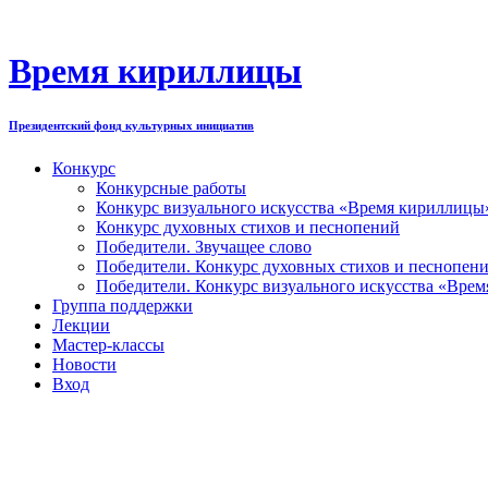
Перейти
к
содержимому
Время кириллицы
Президентский фонд культурных инициатив
Конкурс
Конкурсные работы
Конкурс визуального искусства «Время кириллицы
Конкурс духовных стихов и песнопений
Победители. Звучащее слово
Победители. Конкурс духовных стихов и песнопен
Победители. Конкурс визуального искусства «Вре
Группа поддержки
Лекции
Мастер-классы
Новости
Вход